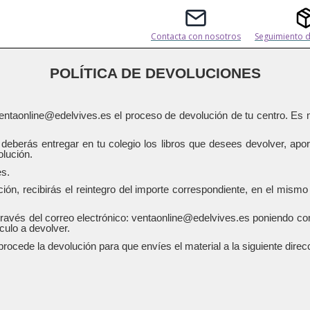
Contacta con nosotros
Seguimiento d
POLÍTICA DE DEVOLUCIONES
 ventaonline@edelvives.es el proceso de devolución de tu centro. Es 
ón, deberás entregar en tu colegio los libros que desees devolver,
olución.
es.
ción, recibirás el reintegro del importe correspondiente, en el mis
través del correo electrónico: ventaonline@edelvives.es poniendo co
ículo a devolver.
rocede la devolución para que envíes el material a la siguiente dir