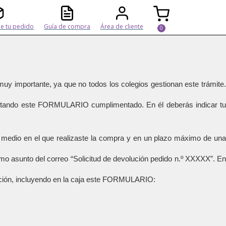
e tu pedido
Guía de compra
Área de cliente
muy importante, ya que no todos los colegios gestionan este trámite.
 aportando este FORMULARIO cumplimentado. En él deberás indicar tu
mo medio en el que realizaste la compra y en un plazo máximo de una
mo asunto del correo “Solicitud de devolución pedido n.º XXXXX”. En
ección, incluyendo en la caja este FORMULARIO: