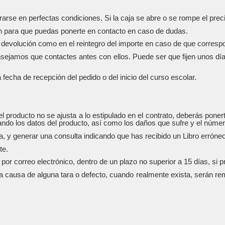
arse en perfectas condiciones. Si la caja se abre o se rompe el preci
ón para que puedas ponerte en contacto en caso de dudas.
la devolución como en el reintegro del importe en caso de que corresp
onsejamos que contactes antes con ellos. Puede ser que fijen unos día
a fecha de recepción del pedido o del inicio del curso escolar.
 producto no se ajusta a lo estipulado en el contrato, deberás pone
itando los datos del producto, así como los daños que sufre y el núme
generar una consulta indicando que has recibido un Libro erróneo o
te.
 correo electrónico, dentro de un plazo no superior a 15 días, si p
causa de alguna tara o defecto, cuando realmente exista, serán remb