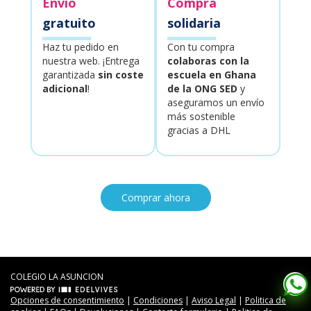
Envío
Compra
gratuito
solidaria
Haz tu pedido en
Con tu compra
nuestra web. ¡Entrega
colaboras con la
garantizada
sin coste
escuela en Ghana
adicional
!
de la ONG SED
y
aseguramos un envío
más sostenible
gracias a DHL
Comprar ahora
COLEGIO LA ASUNCION
Opciones de consentimiento
|
Condiciones
|
Aviso Legal
|
Politica de